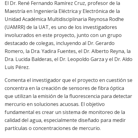
El Dr. René Fernando Ramírez Cruz,
p
rofesor
de la
Maestría en Ingeniería
Eléctrica y Electrónica
de
la
Unidad Académica Multidisciplinaria Reynosa Rodhe
(UAMRR) de la UAT
, es uno de los
investigadores
involucrados en este proyecto, junto con un grupo
destacado de colegas, incluyendo al Dr. Gerardo
Romero, la Dra. Yadira Fuentes, el Dr. Alberto Reyna, la
Dra. Lucida Balderas
,
el Dr. Leopoldo Garza
y
el Dr. Aldo
Luis Pére
z
.
C
omenta
el investigador
que el proyecto en cuestión se
concentra en la creación de sensores de fibra óptica
que utilizan la
emisión
de la fluorescencia para detectar
mercurio en soluciones acuosas.
El
objetivo
fundamental
es
crea
r
un sistema de monitoreo de la
calidad del agua, especialmente diseñado para medir
partículas o concentraciones de
mercuri
o.