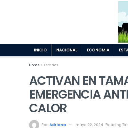
INICIO
NACIONAL
ECONOMIA
EST
Home
Estados
ACTIVAN EN TAMA
EMERGENCIA ANTE
CALOR
Por:
Adriana
mayo 22, 2024
Reading Tim