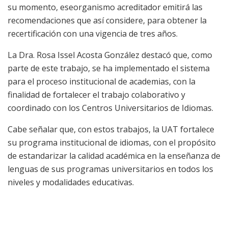
su momento
, e
se
organismo acreditador
emitirá las
recomendaciones que así considere, para obtener la
recertificación con una vigencia de tres años.
La Dra. Rosa Issel Acosta Go
nzález d
estacó que
,
como
parte de este trabajo
,
se
ha
implementado el
sistema
para el proceso institucional de
a
cademias, con la
finalidad de fortalecer el trabajo colaborativo y
coordinado con los Centros
Universitarios
de Idiomas.
Cabe señalar que, con
estos trabajos, la UAT fortalece
su
p
rograma
i
nstitucional de
i
diomas,
con el
propósito
de estandarizar
la calidad académica en la enseñanza de
lenguas
de
su
s programas universitarios en todos los
niveles y modalidades educativas.