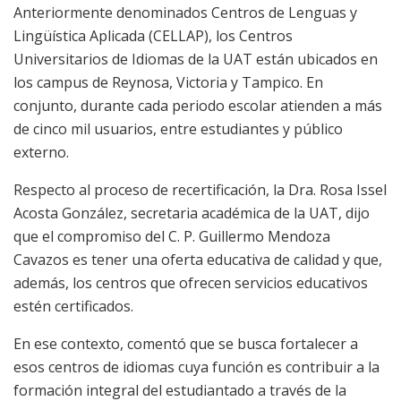
Anteriormente
denominados
Centros de Lenguas y
Lingüística Aplicada
(
CELLAP
)
,
l
os Centros
Universitarios de Idiomas de la UAT
están ubicados en
los campus de Reynosa, Victoria y Tampico
. E
n
conjunto, durante
cada per
i
odo escolar
atienden
a más
de cinco mil usuarios, entre estudiantes y público
externo.
Respecto al proceso
de recertificación,
la
Dra. Rosa Issel
Acosta González
,
secretaria
a
cadémica de la UAT, dijo
que
el compromiso del
C. P.
Guillermo Mendoza
Cavazos es tener una o
ferta educativa de calidad
y que
,
además,
los
centros que ofrecen servicios
educativos
estén certificados.
En ese contexto, comentó que se busca fortalecer a
esos centros de idiomas
cuya
función
es
contribuir a la
formación integral de
l
estudiant
ado
a trav
és de la