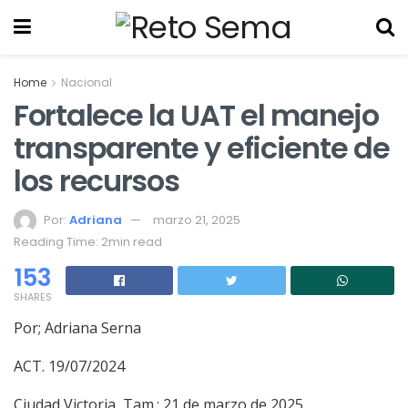
Home
Nacional
Fortalece la UAT el manejo
transparente y eficiente de
los recursos
Por:
Adriana
marzo 21, 2025
Reading Time: 2min read
153
SHARES
Por; Adriana Serna
ACT. 1
9
/0
7
/20
24
Ciudad Victoria, Tam.; 21 de marzo de 2025.