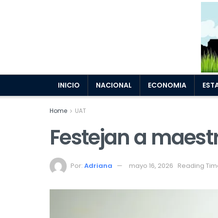
INICIO
NACIONAL
ECONOMIA
EST
Home
UAT
Festejan a maest
Por:
Adriana
mayo 16, 2026
Reading Tim